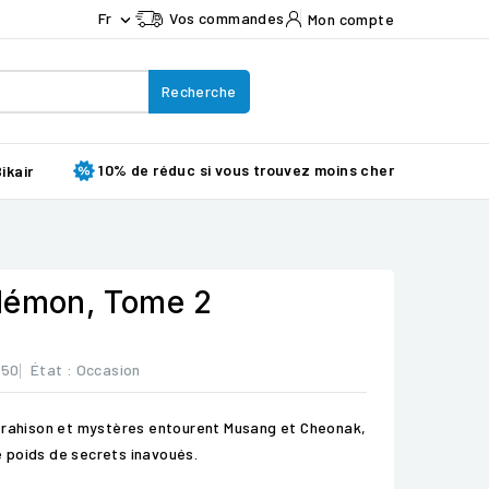
Fr
Vos commandes
Mon compte

Recherche
10% de réduc si vous trouvez moins cher
ikair
démon, Tome 2
550
État :
Occasion
 trahison et mystères entourent Musang et Cheonak,
le poids de secrets inavoués.