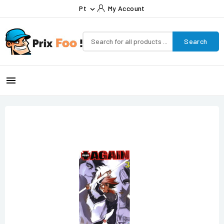
Pt
My Account

Search
