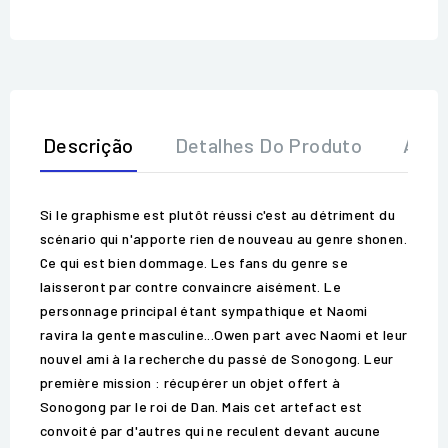
Descrição
Detalhes Do Produto
Aval
Si le graphisme est plutôt réussi c'est au détriment du
scénario qui n'apporte rien de nouveau au genre shonen.
Ce qui est bien dommage. Les fans du genre se
laisseront par contre convaincre aisément. Le
personnage principal étant sympathique et Naomi
ravira la gente masculine...Owen part avec Naomi et leur
nouvel ami à la recherche du passé de Sonogong. Leur
première mission : récupérer un objet offert à
Sonogong par le roi de Dan. Mais cet artefact est
convoité par d'autres qui ne reculent devant aucune