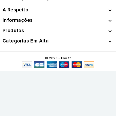
A Respeito

Informações

Produtos

Categorias Em Alta

© 2026 - Foo.fr