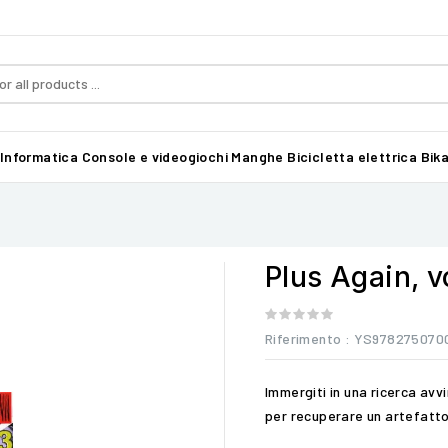
Informatica
Console e videogiochi
Manghe
Bicicletta elettrica Bika
Plus Again, 
Riferimento
: YS978275070
Immergiti in una ricerca avv
per recuperare un artefatto