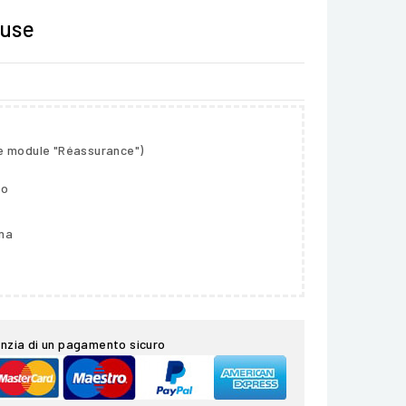
luse
le module "Réassurance")
so
gna
nzia di un pagamento sicuro