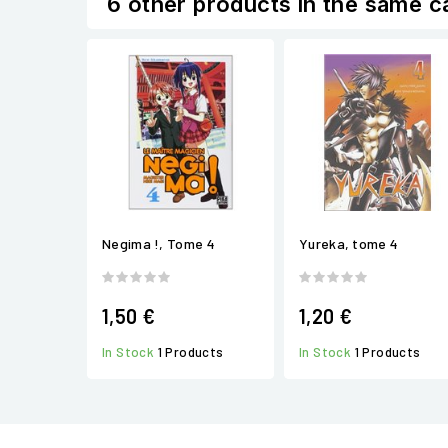
6 other products in the same c
Negima !, Tome 4
Yureka, tome 4
1,50 €
1,20 €
In Stock
1 Products
In Stock
1 Products