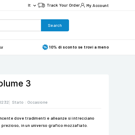
It
Track Your Order
My Account

Search
10% di sconto se trovi a meno
ir
volume 3
0232
Stato :
Occasione
incente dove tradimenti e alleanze si intrecciano
 prezioso, in un universo grafico mozzafiato.