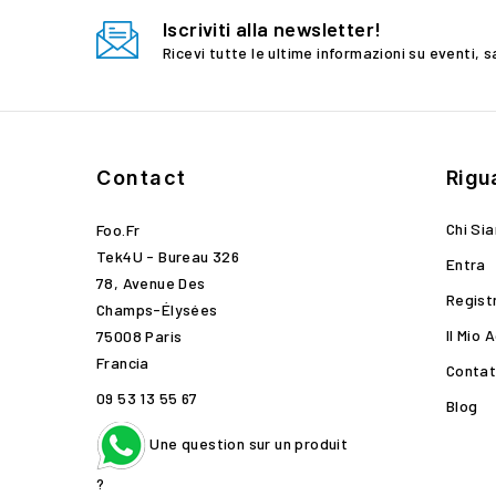
Iscriviti alla newsletter!
Ricevi tutte le ultime informazioni su eventi, s
Contact
Rigu
Chi Si
Foo.fr
Tek4U - Bureau 326
Entra
78, Avenue Des
Regist
Champs-Élysées
Il Mio 
75008 Paris
Francia
Contat
09 53 13 55 67
Blog
Une question sur un produit
?