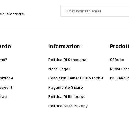
aldi e offerte.
ardo
Informazioni
Prodott
amo?
Politica Di Consegna
Offerte
Note Legali
Nuovi Pro
razione
Condizioni Generali Di Vendita
Più Vendut
Account
Pagamento Sicuro
taci
Politica Di Rimborso
Politica Sulla Privacy