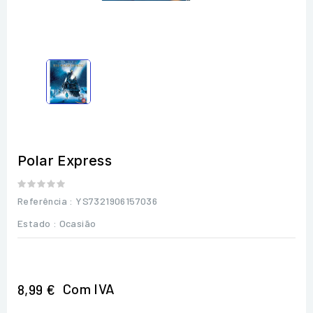
Polar Express
Referência
: YS7321906157036
Estado :
Ocasião
Com IVA
8,99 €