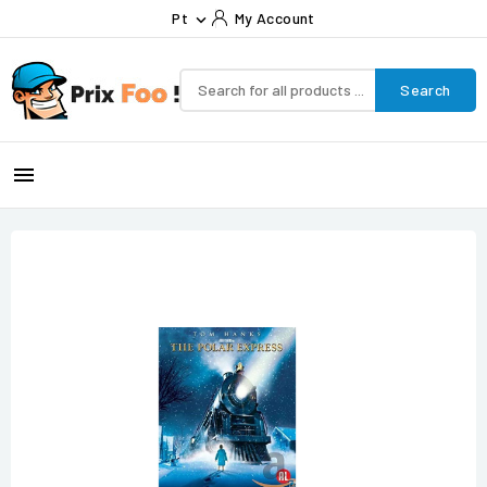
Pt
My Account

Search
