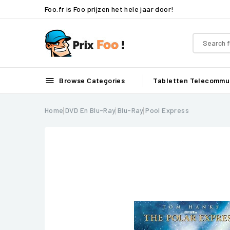
Foo.fr is Foo prijzen het hele jaar door!

Browse Categories
Tabletten
Telecommun
Home
DVD En Blu-Ray
Blu-Ray
Pool Express