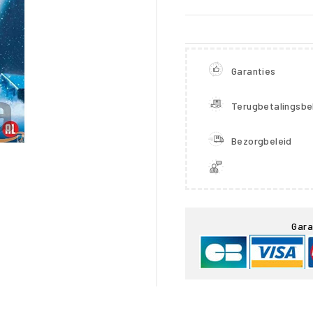
Garanties
Terugbetalingsbe
Bezorgbeleid

Gara