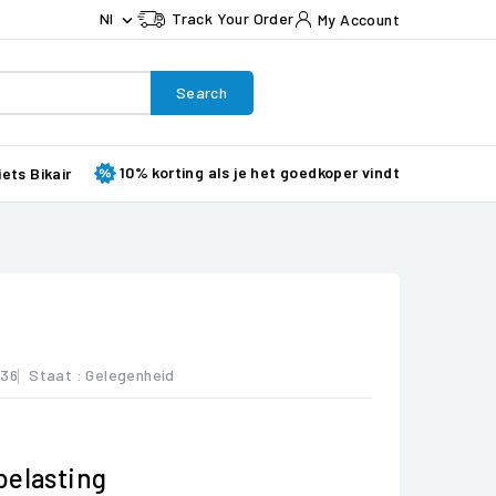
Nl
Track Your Order
My Account

Search
10% korting als je het goedkoper vindt
iets Bikair
036
Staat :
Gelegenheid
belasting