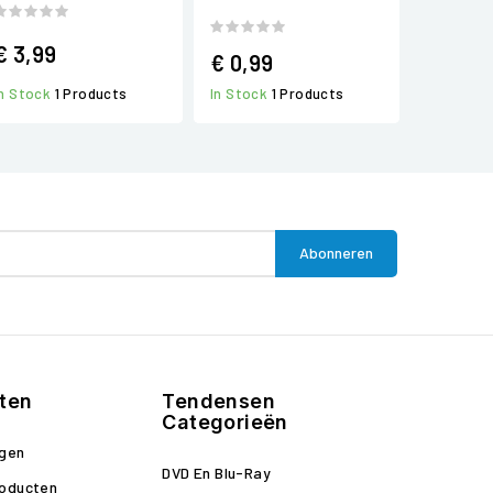
€ 3,99
€ 0,99
In Stock
1 Products
In Stock
1 Products
ten
Tendensen
Categorieën
ngen
DVD En Blu-Ray
roducten