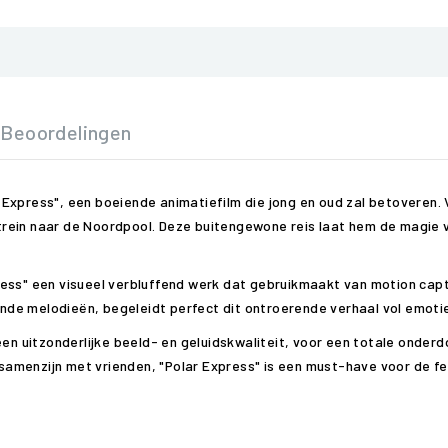
Beoordelingen
Express", een boeiende animatiefilm die jong en oud zal betoveren. 
rein naar de Noordpool. Deze buitengewone reis laat hem de magie 
ress" een visueel verbluffend werk dat gebruikmaakt van motion cap
de melodieën, begeleidt perfect dit ontroerende verhaal vol emoti
een uitzonderlijke beeld- en geluidskwaliteit, voor een totale onder
amenzijn met vrienden, "Polar Express" is een must-have voor de f