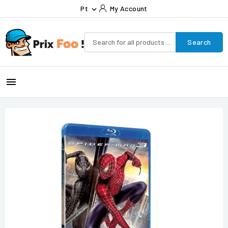
Pt
My Account

Search
