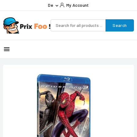
De
My Account

Search
