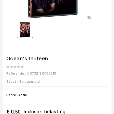
Ocean's thirteen
Referentie
: YS7321910182215
Staat :
Gelegenheid
Genre: Actie
Inclusief belasting
€ 0,50