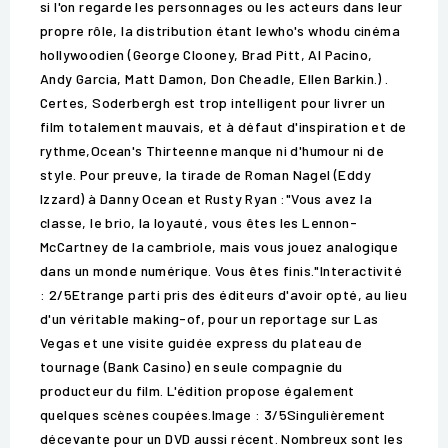
si l'on regarde les personnages ou les acteurs dans leur
propre rôle, la distribution étant lewho's whodu cinéma
hollywoodien (George Clooney, Brad Pitt, Al Pacino,
Andy Garcia, Matt Damon, Don Cheadle, Ellen Barkin.) .
Certes, Soderbergh est trop intelligent pour livrer un
film totalement mauvais, et à défaut d'inspiration et de
rythme,Ocean's Thirteenne manque ni d'humour ni de
style. Pour preuve, la tirade de Roman Nagel (Eddy
Izzard) à Danny Ocean et Rusty Ryan :"Vous avez la
classe, le brio, la loyauté, vous êtes les Lennon-
McCartney de la cambriole, mais vous jouez analogique
dans un monde numérique. Vous êtes finis."Interactivité
: 2/5Etrange parti pris des éditeurs d'avoir opté, au lieu
d'un véritable making-of, pour un reportage sur Las
Vegas et une visite guidée express du plateau de
tournage (Bank Casino) en seule compagnie du
producteur du film. L'édition propose également
quelques scènes coupées.Image : 3/5Singulièrement
décevante pour un DVD aussi récent. Nombreux sont les