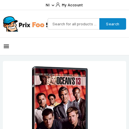
Nl
My Account

Search
