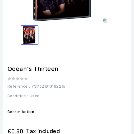
Ocean's Thirteen
Reference
: YS7321910182215
Condition :
Used
Genre: Action
Tax included
€0.50