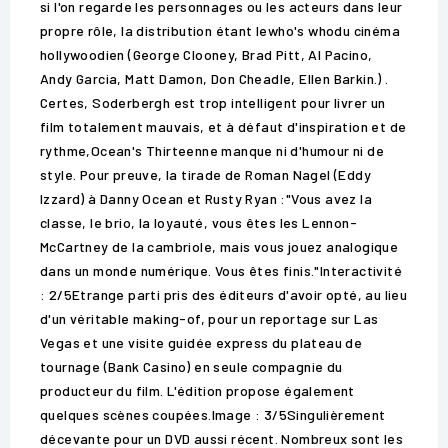
si l'on regarde les personnages ou les acteurs dans leur
propre rôle, la distribution étant lewho's whodu cinéma
hollywoodien (George Clooney, Brad Pitt, Al Pacino,
Andy Garcia, Matt Damon, Don Cheadle, Ellen Barkin.) .
Certes, Soderbergh est trop intelligent pour livrer un
film totalement mauvais, et à défaut d'inspiration et de
rythme,Ocean's Thirteenne manque ni d'humour ni de
style. Pour preuve, la tirade de Roman Nagel (Eddy
Izzard) à Danny Ocean et Rusty Ryan :"Vous avez la
classe, le brio, la loyauté, vous êtes les Lennon-
McCartney de la cambriole, mais vous jouez analogique
dans un monde numérique. Vous êtes finis."Interactivité
: 2/5Etrange parti pris des éditeurs d'avoir opté, au lieu
d'un véritable making-of, pour un reportage sur Las
Vegas et une visite guidée express du plateau de
tournage (Bank Casino) en seule compagnie du
producteur du film. L'édition propose également
quelques scènes coupées.Image : 3/5Singulièrement
décevante pour un DVD aussi récent. Nombreux sont les