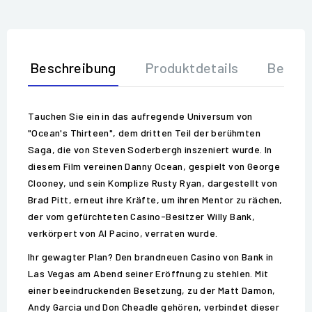
Beschreibung
Produktdetails
Bewer
Tauchen Sie ein in das aufregende Universum von
"Ocean's Thirteen", dem dritten Teil der berühmten
Saga, die von Steven Soderbergh inszeniert wurde. In
diesem Film vereinen Danny Ocean, gespielt von George
Clooney, und sein Komplize Rusty Ryan, dargestellt von
Brad Pitt, erneut ihre Kräfte, um ihren Mentor zu rächen,
der vom gefürchteten Casino-Besitzer Willy Bank,
verkörpert von Al Pacino, verraten wurde.
Ihr gewagter Plan? Den brandneuen Casino von Bank in
Las Vegas am Abend seiner Eröffnung zu stehlen. Mit
einer beeindruckenden Besetzung, zu der Matt Damon,
Andy Garcia und Don Cheadle gehören, verbindet dieser