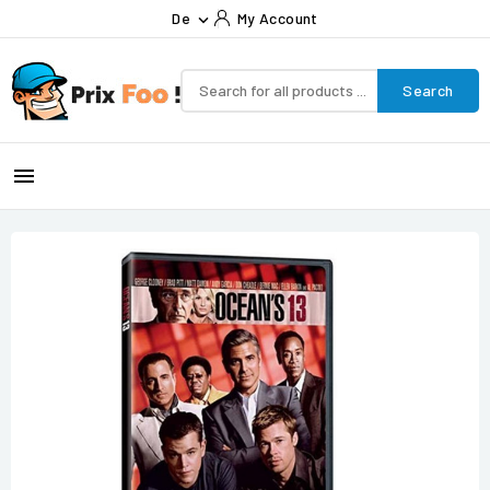
De
My Account

Search
