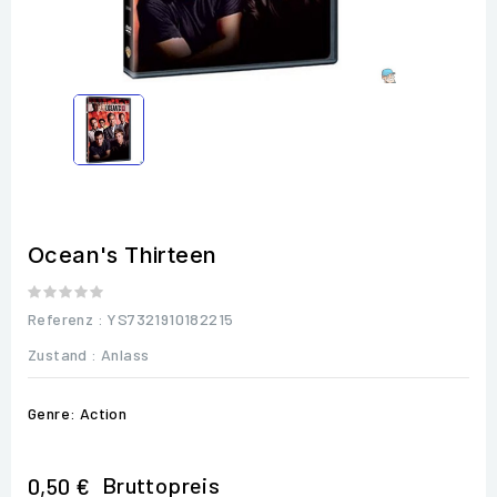
Ocean's Thirteen
Referenz
: YS7321910182215
Zustand :
Anlass
Genre: Action
Bruttopreis
0,50 €