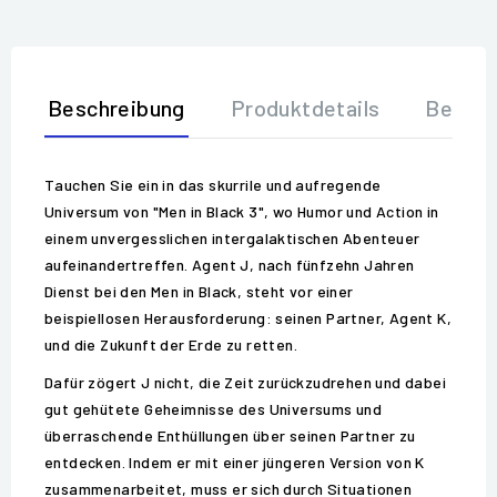
Beschreibung
Produktdetails
Bewer
Tauchen Sie ein in das skurrile und aufregende
Universum von "Men in Black 3", wo Humor und Action in
einem unvergesslichen intergalaktischen Abenteuer
aufeinandertreffen. Agent J, nach fünfzehn Jahren
Dienst bei den Men in Black, steht vor einer
beispiellosen Herausforderung: seinen Partner, Agent K,
und die Zukunft der Erde zu retten.
Dafür zögert J nicht, die Zeit zurückzudrehen und dabei
gut gehütete Geheimnisse des Universums und
überraschende Enthüllungen über seinen Partner zu
entdecken. Indem er mit einer jüngeren Version von K
zusammenarbeitet, muss er sich durch Situationen