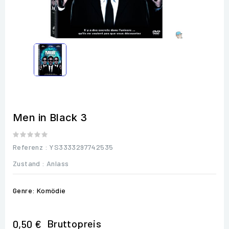
Men in Black 3
Referenz
: YS3333297742535
Zustand :
Anlass
Genre: Komödie
Bruttopreis
0,50 €