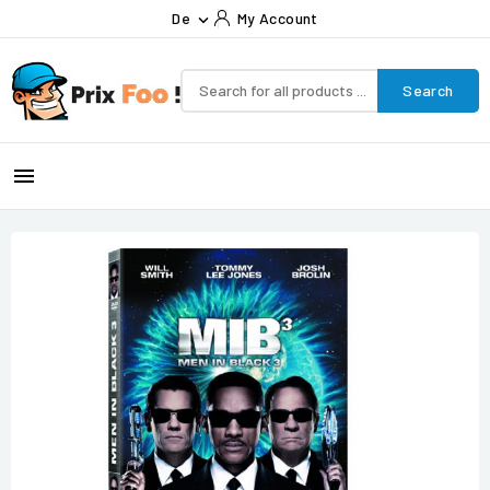
De
My Account

Search
