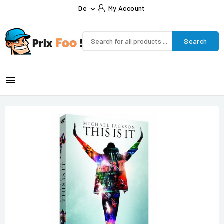
De
My Account

Search
