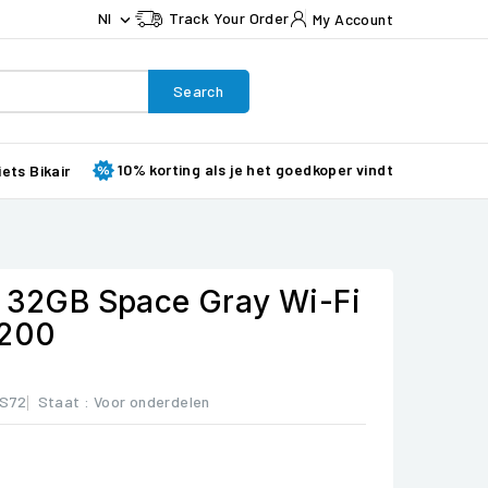
Nl
Track Your Order
My Account

Search
10% korting als je het goedkoper vindt
iets Bikair
) 32GB Space Gray Wi-Fi
2200
YS72
Staat :
Voor onderdelen