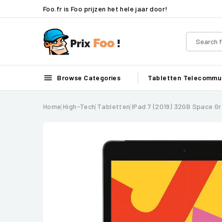
Foo.fr is Foo prijzen het hele jaar door!

Browse Categories
Tabletten
Telecommun
Home
High-Tech
Tabletten
IPad 7 (2019) 32GB Space Gr