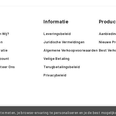
Informatie
Produc
n Wij?
Leveringsbeleid
Aanbiedi
en
Juridische Vermeldingen
Nieuwe P
ratie
Algemene Verkoopvoorwaarden
Best Verk
ccount
Veilige Betaling
teer Ons
Terugbetalingsbeleid
Privacybeleid
te meten, je browse-ervaring te personaliseren en je de best mogelijke 