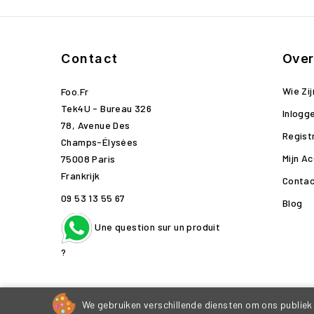
Contact
Over
Wie Zij
Foo.fr
Tek4U - Bureau 326
Inlogg
78, Avenue Des
Regist
Champs-Élysées
Mijn A
75008 Paris
Frankrijk
Contac
09 53 13 55 67
Blog
Une question sur un produit
?
We gebruiken verschillende diensten om ons publiek 