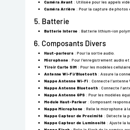
Caméra Avant
: Utilisée pour les appels vid
Caméra Arrière
: Pour la capture de photos 
5. Batterie
Batterie Interne
: Batterie lithium-ion polym
6. Composants Divers
Haut-parleurs
: Pour la sortie audio.
Microphone
: Pour l'enregistrement audio et
Tiroir Carte SIM
: Pour les modèles cellulaire
Antenne Wi-Fi/Bluetooth
: Assure la connec
Nappe Antenne Wi-Fi
: Connecte l'antenne 
Nappe Antenne Bluetooth
: Connecte l'ant
Nappe Antenne GPS
: Pour les modèles équi
Module Haut-Parleur
: Composant responsab
Nappe Microphone
: Relie le microphone à l
Nappe Capteur de Proximité
: Détecte la p
Nappe Capteur de Luminosité
: Ajuste la l
Nappe Flash
: Relie le flash de la caméra arr