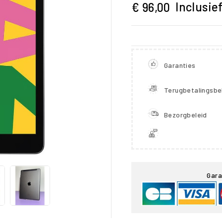
Inclusie
€ 96,00
Garanties
Terugbetalingsbe
Bezorgbeleid

Gara