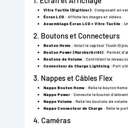
1. Écran et Affichage
Vitre Tactile (Digitizer)
: Composant en verr
Écran LCD
: Affiche les images et vidéos.
Assemblage Écran LCD + Vitre Tactile
: U
2. Boutons et Connecteurs
Bouton Home
: Inclut le capteur Touch ID po
Bouton Power (Marche/Arrêt)
: Permet d'al
Boutons de Volume
: Contrôlent le niveau s
Connecteur de Charge Lightning
: Port uti
3. Nappes et Câbles Flex
Nappe Bouton Home
: Relie le bouton Home 
Nappe Power
: Connecte le bouton d'aliment
Nappe Volume
: Relie les boutons de volume
Nappe Connecteur de Charge
: Relie le por
4. Caméras