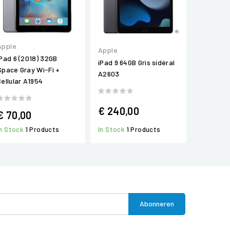
Apple
Apple
iPad 6 (2018) 32GB
iPad 9 64GB Gris sidéral
Space Gray Wi-Fi +
A2603
Cellular A1954
€ 240,00
€ 70,00
In Stock
1 Products
In Stock
1 Products