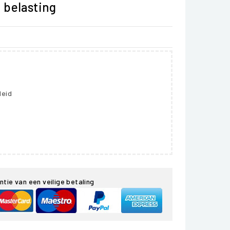
f belasting
leid
ntie van een veilige betaling