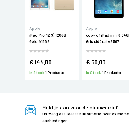
Apple
Apple
iPad Pro(12.9) 128GB
copy of iPad mini 6 64G
Gold A1652
Gris sidéral A2567
€ 144,00
€ 50,00
In Stock
1 Products
In Stock
1 Products
Meld je aan voor de nieuwsbrief!
Ontvang alle laatste informatie over evenem
aanbiedingen.