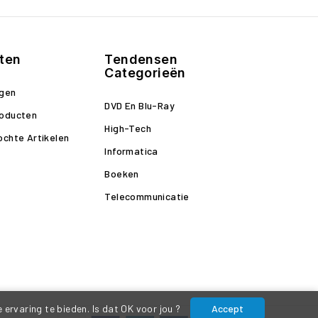
ten
Tendensen
Categorieën
ngen
DVD En Blu-Ray
roducten
High-Tech
ochte Artikelen
Informatica
Boeken
Telecommunicatie
ervaring te bieden. Is dat OK voor jou ?
Accept