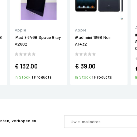
Apple
Apple
B
iPad 9 64GB Space Gray
iPad mini 16GB Noir
A2602
A1432
€ 132,00
€ 39,00
In Stock
1 Products
In Stock
1 Products
enten, verkopen en