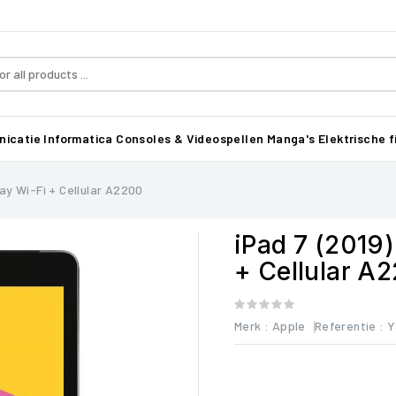
icatie
Informatica
Consoles & Videospellen
Manga's
Elektrische f
ay Wi-Fi + Cellular A2200
iPad 7 (2019
+ Cellular A
Merk :
Apple
Referentie
: 