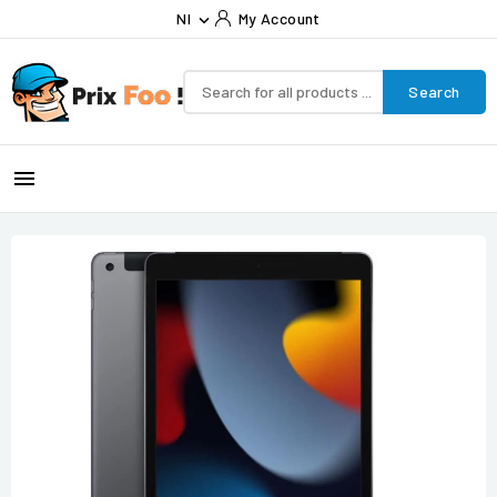
Nl
My Account

Search
