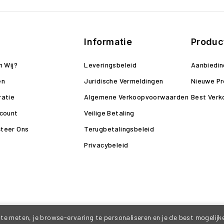
Informatie
Produc
n Wij?
Leveringsbeleid
Aanbiedi
en
Juridische Vermeldingen
Nieuwe P
ratie
Algemene Verkoopvoorwaarden
Best Verk
ccount
Veilige Betaling
teer Ons
Terugbetalingsbeleid
Privacybeleid
te meten, je browse-ervaring te personaliseren en je de best mogelijke 