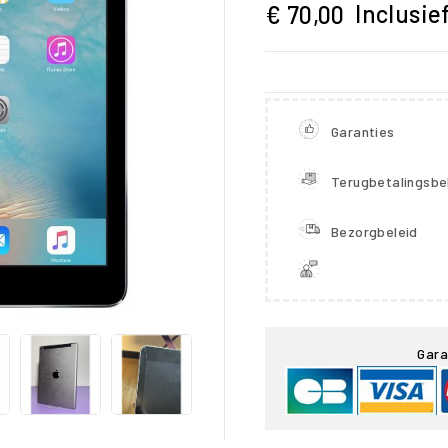
Inclusie
€ 70,00
Garanties
Terugbetalingsbe
Bezorgbeleid

Gara