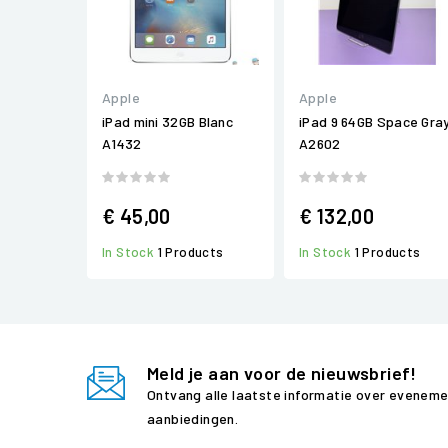
Apple
Apple
iPad mini 32GB Blanc
iPad 9 64GB Space Gra
A1432
A2602
€ 45,00
€ 132,00
In Stock
1 Products
In Stock
1 Products
Meld je aan voor de nieuwsbrief!
Ontvang alle laatste informatie over evenem
aanbiedingen.