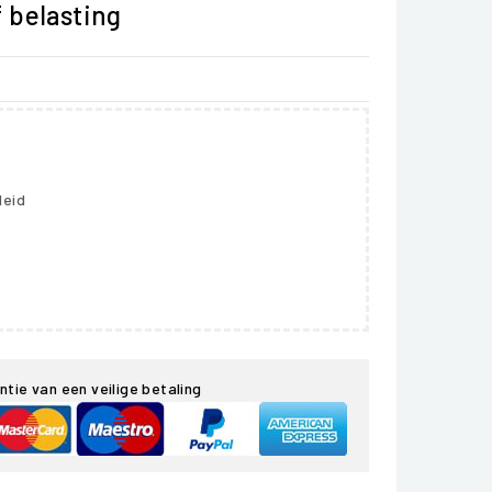
f belasting
leid
ntie van een veilige betaling