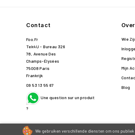
Contact
Over
Wie Zij
Foo.fr
Tek4U - Bureau 326
Inlogg
78, Avenue Des
Regist
Champs-Élysées
Mijn A
75008 Paris
Frankrijk
Contac
09 53 13 55 67
Blog
Une question sur un produit
?
We gebruiken verschillende diensten om ons publiek 