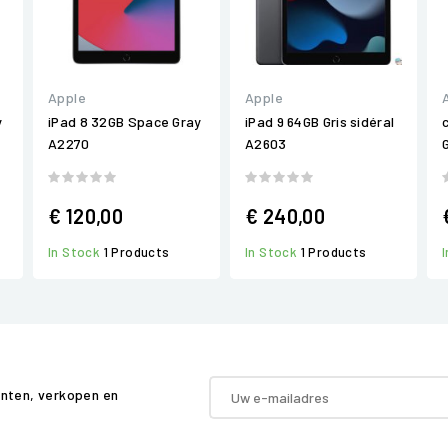
Apple
Apple
y
iPad 8 32GB Space Gray
iPad 9 64GB Gris sidéral
A2270
A2603
€ 120,00
€ 240,00
In Stock
1 Products
In Stock
1 Products
enten, verkopen en