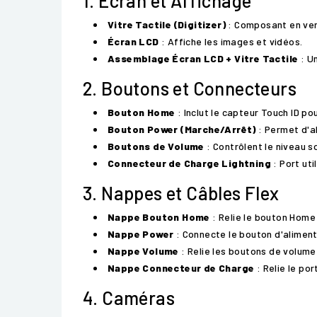
1. Écran et Affichage
Vitre Tactile (Digitizer)
: Composant en verr
Écran LCD
: Affiche les images et vidéos.
Assemblage Écran LCD + Vitre Tactile
: U
2. Boutons et Connecteurs
Bouton Home
: Inclut le capteur Touch ID po
Bouton Power (Marche/Arrêt)
: Permet d'al
Boutons de Volume
: Contrôlent le niveau s
Connecteur de Charge Lightning
: Port uti
3. Nappes et Câbles Flex
Nappe Bouton Home
: Relie le bouton Home 
Nappe Power
: Connecte le bouton d'aliment
Nappe Volume
: Relie les boutons de volume
Nappe Connecteur de Charge
: Relie le por
4. Caméras