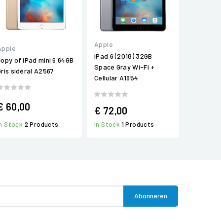
Apple
Apple
iPad 6 (2018) 32GB
copy of iPad mini 6 64GB
Space Gray Wi-Fi +
Gris sidéral A2567
Cellular A1954
€ 60,00
€ 72,00
In Stock
2 Products
In Stock
1 Products