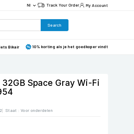
Nl
Track Your Order
My Account

Search
10% korting als je het goedkoper vindt
iets Bikair
) 32GB Space Gray Wi-Fi
1954
A2
Staat :
Voor onderdelen