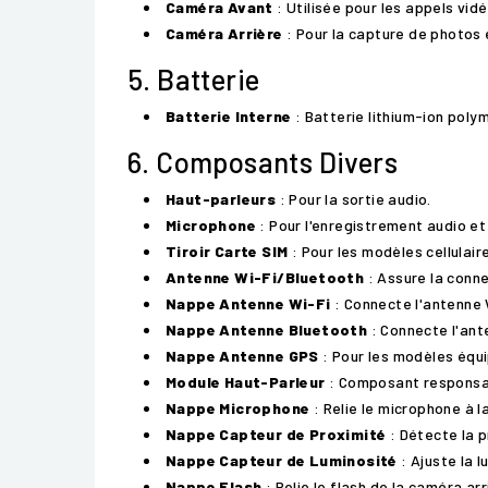
Caméra Avant
: Utilisée pour les appels vid
Caméra Arrière
: Pour la capture de photos 
5. Batterie
Batterie Interne
: Batterie lithium-ion polym
6. Composants Divers
Haut-parleurs
: Pour la sortie audio.
Microphone
: Pour l'enregistrement audio et
Tiroir Carte SIM
: Pour les modèles cellulaire
Antenne Wi-Fi/Bluetooth
: Assure la connec
Nappe Antenne Wi-Fi
: Connecte l'antenne 
Nappe Antenne Bluetooth
: Connecte l'ant
Nappe Antenne GPS
: Pour les modèles équi
Module Haut-Parleur
: Composant responsab
Nappe Microphone
: Relie le microphone à l
Nappe Capteur de Proximité
: Détecte la p
Nappe Capteur de Luminosité
: Ajuste la l
Nappe Flash
: Relie le flash de la caméra arr