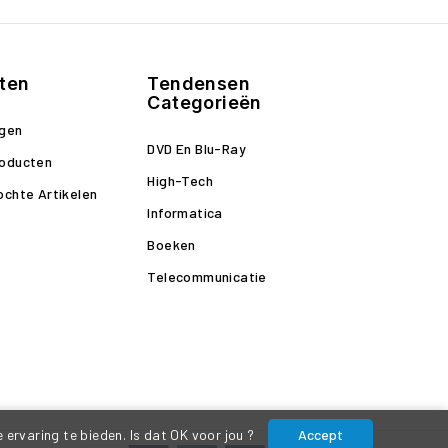
ten
Tendensen
Categorieën
ngen
DVD En Blu-Ray
roducten
High-Tech
ochte Artikelen
Informatica
Boeken
Telecommunicatie
ervaring te bieden. Is dat OK voor jou ?
Accept