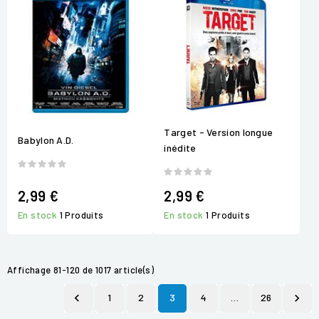
Target - Version longue
Babylon A.D.
inédite
2,99 €
2,99 €
En stock
1 Produits
En stock
1 Produits
Affichage 81-120 de 1017 article(s)

1
2
3
4
…
26
