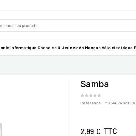
honie
Informatique
Consoles & Jeux vidéo
Mangas
Vélo électrique B
Samba
Référence
: YS3607483198
TTC
2,99 €