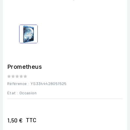
Prometheus
Référence
: YS3344428051525
État :
Occasion
TTC
1,50 €