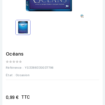
Océans
Référence
: YS3388330037796
État :
Occasion
TTC
0,99 €