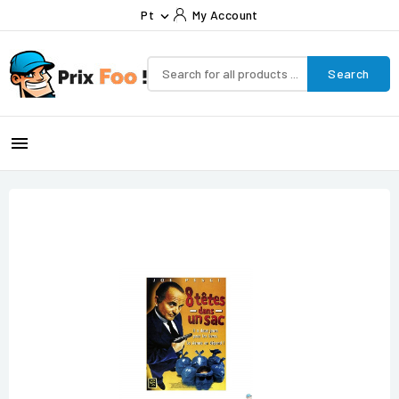
Pt
My Account

Search
