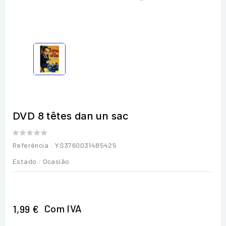
DVD 8 têtes dan un sac
Referência
: YS3760031485425
Estado :
Ocasião
Com IVA
1,99 €