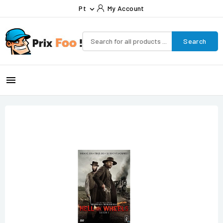
Pt
My Account

Search
