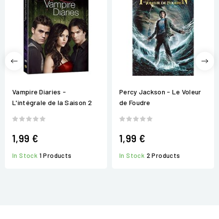
Vampire Diaries -
Percy Jackson - Le Voleur
L'intégrale de la Saison 2
de Foudre
1,99 €
1,99 €
In Stock
1 Products
In Stock
2 Products