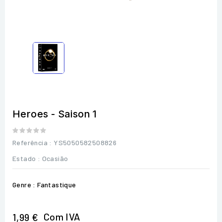
Heroes - Saison 1
Referência
: YS5050582508826
Estado :
Ocasião
Genre : Fantastique
Com IVA
1,99 €