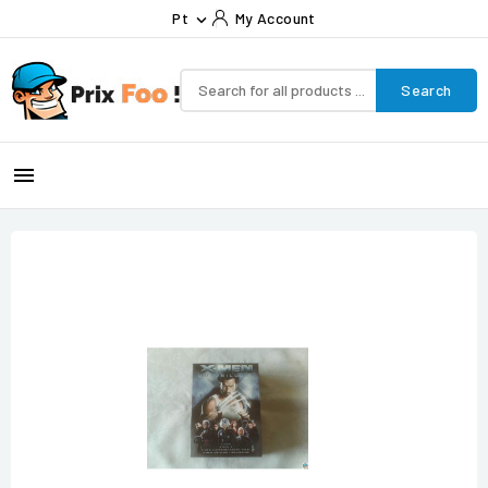
Pt
My Account

Search
