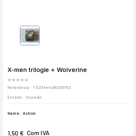
X-men trilogie + Wolverine
Referência
: YS3344428036782
Estado :
Ocasião
Genre : Action
Com IVA
1,50 €