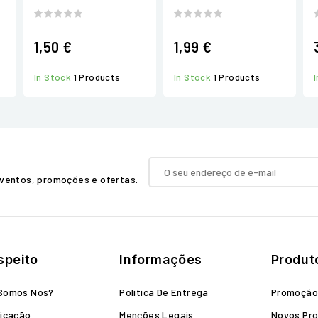
1,50 €
1,99 €
In Stock
1 Products
In Stock
1 Products
ventos, promoções e ofertas.
speito
Informações
Produt
Somos Nós?
Política De Entrega
Promoçã
icação
Menções Legais
Novos Pr