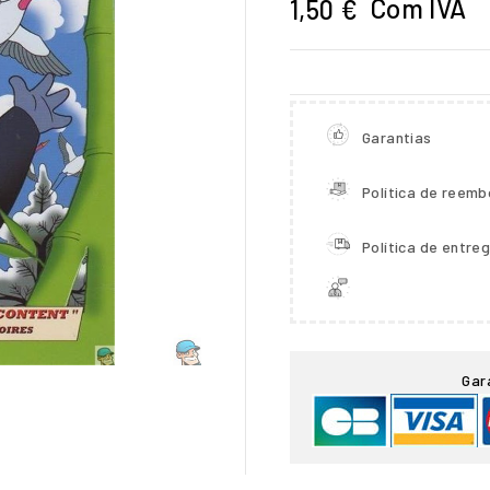
Com IVA
1,50 €
Garantias
Política de reemb
Política de entre

Gar