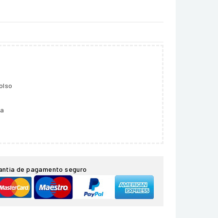
olso
ga
antia de pagamento seguro