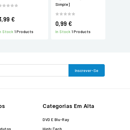
Simple]
3,99 €
0,99 €
In Stock
1 Products
In Stock
1 Products
os
Categorias Em Alta
o
DVD E Blu-Ray
odutos
High-Tech