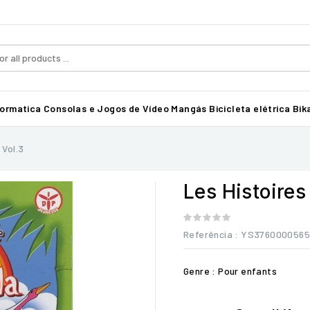
formatica
Consolas e Jogos de Vídeo
Mangás
Bicicleta elétrica Bika
 Vol.3
Les Histoires
Referência
: YS376000056
Genre : Pour enfants