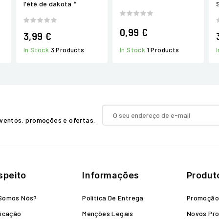
l'été de dakota *
0,99 €
3,99 €
In Stock
1 Products
In Stock
3 Products
ventos, promoções e ofertas.
speito
Informações
Produt
Somos Nós?
Política De Entrega
Promoçã
icação
Menções Legais
Novos Pr