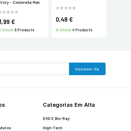
Story - Cinderella Man
0,48 €
3,99 €
In Stock
4 Products
In Stock
5 Products
os
Categorias Em Alta
o
DVD E Blu-Ray
odutos
High-Tech