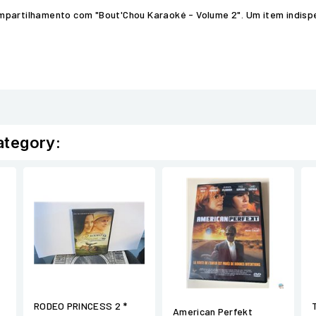
ompartilhamento com "Bout'Chou Karaoké - Volume 2". Um item indis
ategory:
RODEO PRINCESS 2 *
e
American Perfekt