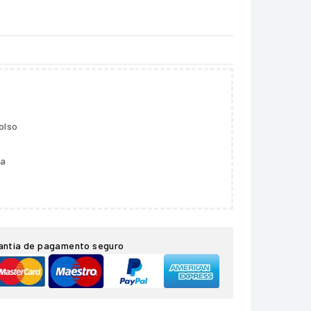
olso
ga
antia de pagamento seguro