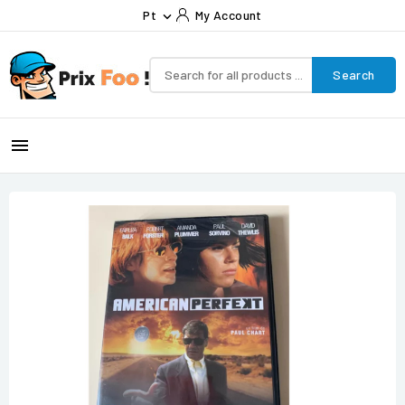
Pt
My Account

Search
