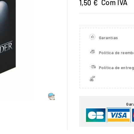
Com IVA
1,50 €
Garantias
Política de reemb
Política de entre

Gar