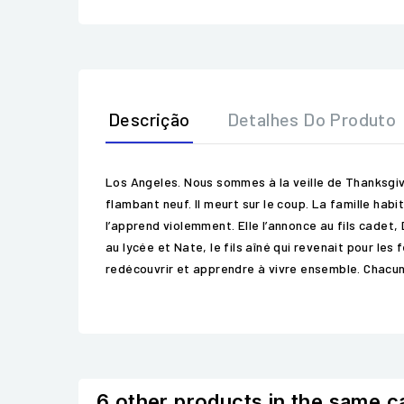
Descrição
Detalhes Do Produto
Los Angeles. Nous sommes à la veille de Thanksgivi
flambant neuf. Il meurt sur le coup. La famille habi
l’apprend violemment. Elle l’annonce au fils cadet, 
au lycée et Nate, le fils aîné qui revenait pour les 
redécouvrir et apprendre à vivre ensemble. Chacun
6 other products in the same c