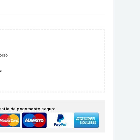
olso
ga
antia de pagamento seguro