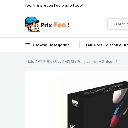
Foo.fr é preços Foo o ano todo!

Browse Categories
Tabletes
Telefonia
In
Início
DVD E Blu-Ray
DVD
Six Feet Under - Saison 1