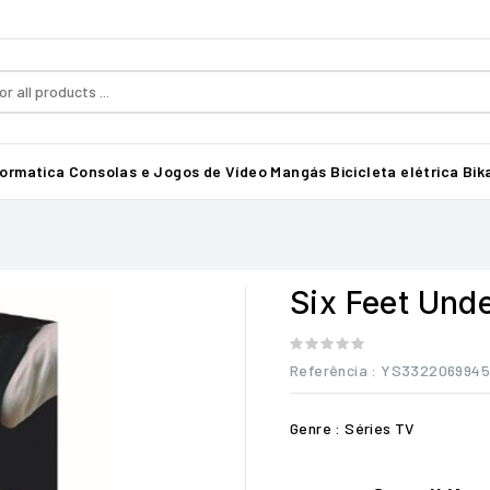
formatica
Consolas e Jogos de Vídeo
Mangás
Bicicleta elétrica Bika
Six Feet Unde
Referência
: YS332206994
Genre : Séries TV