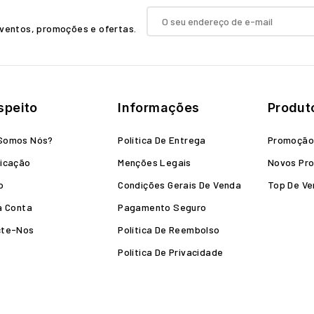
ventos, promoções e ofertas.
speito
Informações
Produt
Somos Nós?
Política De Entrega
Promoçã
icação
Menções Legais
Novos Pr
o
Condições Gerais De Venda
Top De V
a Conta
Pagamento Seguro
cte-Nos
Política De Reembolso
Política De Privacidade