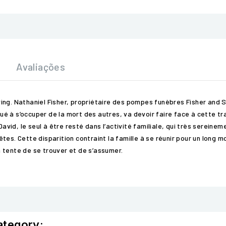
Avaliações
ng. Nathaniel Fisher, propriétaire des pompes funèbres Fisher and S
tué à s’occuper de la mort des autres, va devoir faire face à cette tr
David, le seul à être resté dans l’activité familiale, qui très sereine
fêtes. Cette disparition contraint la famille à se réunir pour un long m
 tente de se trouver et de s’assumer.
ategory: