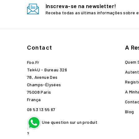
Inscreva-se na newsletter!
Receba todas as últimas informações sobre e
Contact
A Re
Quem 
Foo.fr
Tek4U - Bureau 326
Autent
78, Avenue Des
Regist
Champs-Élysées
A Minh
75008 Paris
França
Conta
09 53 13 55 67
Blog
Une question sur un produit
?