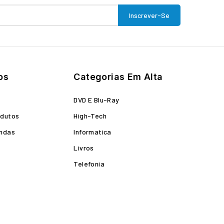
os
Categorias Em Alta
o
DVD E Blu-Ray
odutos
High-Tech
endas
Informatica
Livros
Telefonia