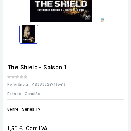
The Shield - Saison 1
Referência
: YS3333297195416
Estado :
Ocasião
Genre : Séries TV
Com IVA
1,50 €