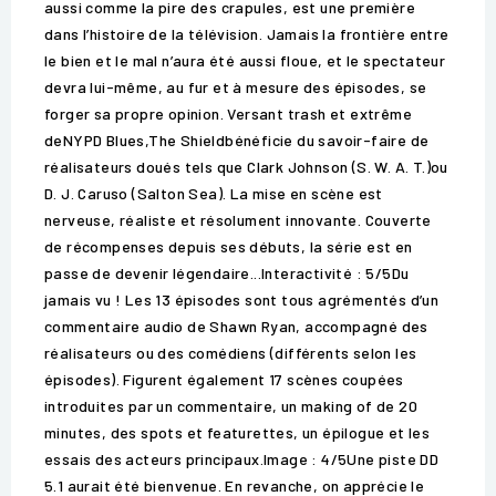
aussi comme la pire des crapules, est une première
dans l’histoire de la télévision. Jamais la frontière entre
le bien et le mal n’aura été aussi floue, et le spectateur
devra lui-même, au fur et à mesure des épisodes, se
forger sa propre opinion. Versant trash et extrême
deNYPD Blues,The Shieldbénéficie du savoir-faire de
réalisateurs doués tels que Clark Johnson (S. W. A. T.)ou
D. J. Caruso (Salton Sea). La mise en scène est
nerveuse, réaliste et résolument innovante. Couverte
de récompenses depuis ses débuts, la série est en
passe de devenir légendaire...Interactivité : 5/5Du
jamais vu ! Les 13 épisodes sont tous agrémentés d’un
commentaire audio de Shawn Ryan, accompagné des
réalisateurs ou des comédiens (différents selon les
épisodes). Figurent également 17 scènes coupées
introduites par un commentaire, un making of de 20
minutes, des spots et featurettes, un épilogue et les
essais des acteurs principaux.Image : 4/5Une piste DD
5.1 aurait été bienvenue. En revanche, on apprécie le