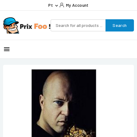
Pt
My Account

Search
