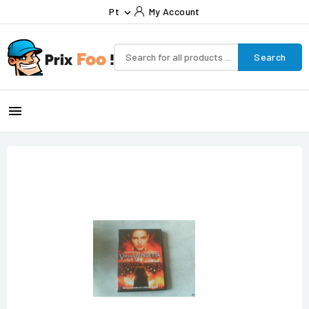
Pt
My Account

Search
