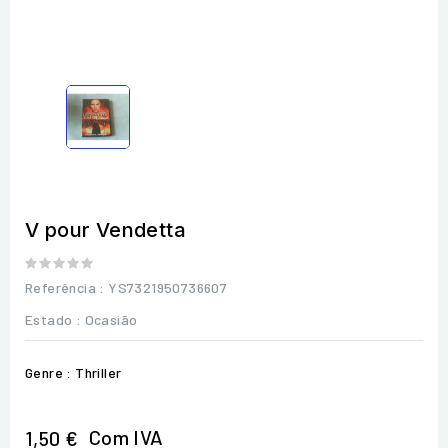
V pour Vendetta
Referência
: YS7321950736607
Estado :
Ocasião
Genre : Thriller
Com IVA
1,50 €