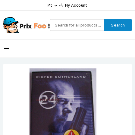
Pt
My Account

Search
