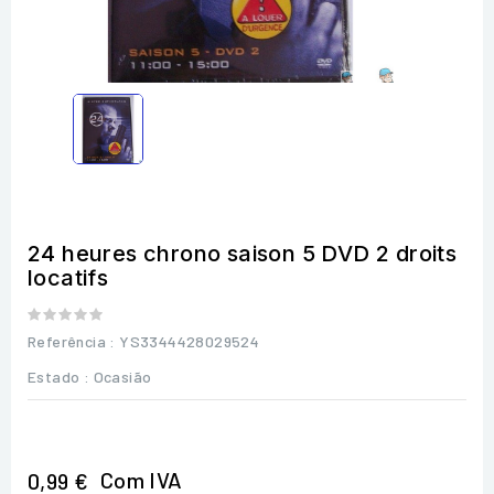
24 heures chrono saison 5 DVD 2 droits
locatifs
Referência
: YS3344428029524
Estado :
Ocasião
Com IVA
0,99 €