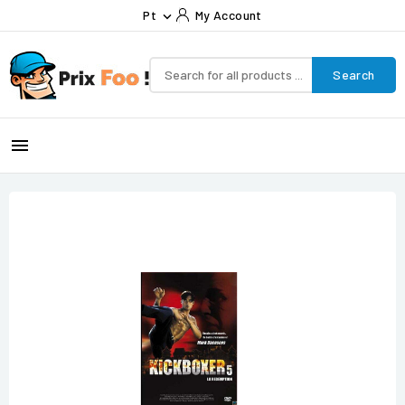
Pt
My Account

Search
