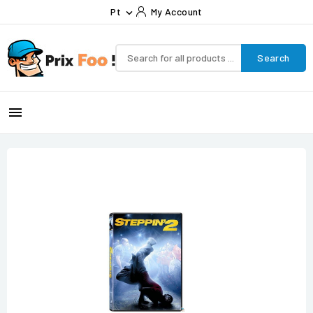
Pt
My Account

Search
