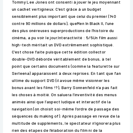
Tommy Lee Jones ont consenti à jouer le jeu moyennant
un cachet vertigineux. C’est grâce à un budget
sensiblement plus important que celui du premier (140
contre 90 millions de dollars), queMen In Black II, l’une
des plus onéreuses superproductions de l’histoire du
cinéma, a pu voir le jour.Interactivité : 5/5Un film aussi
high-tech méritait un DVD extrêmement sophistiqué.
C’est chose faite puisque cette édition collector
double-DVD déborde véritablement de bonus, à tel
point que certains documents (comme la featurette sur
Serleena) apparaissent à deux reprises. En tant que fan
ultime du support DVD (il avoue même visionner les
bonus avant les films !?), Barry Sonnenfeld n’a pas fait
les choses à moitié. On saluera l’inventivité des menus
animés ainsi que l’aspect ludique et interactif de la
navigation (on choisit soi-même l’ordre de passage des
séquences du making of). Après passage en revue de la
multitude de suppléments, le spectateur n’ignorera plus
rien des étapes de l’élaboration du film ni de la