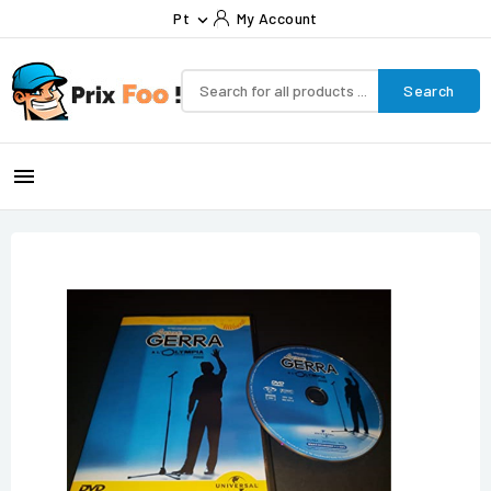
Pt
My Account

Search
