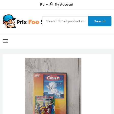
Pt
My Account

Search
