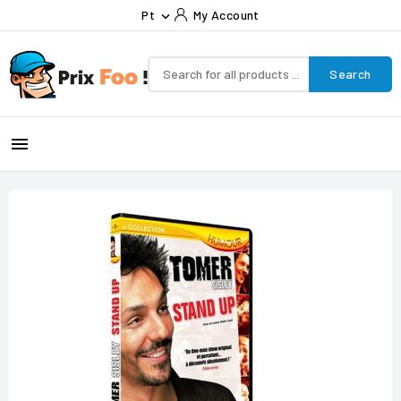
Pt
My Account

Search
