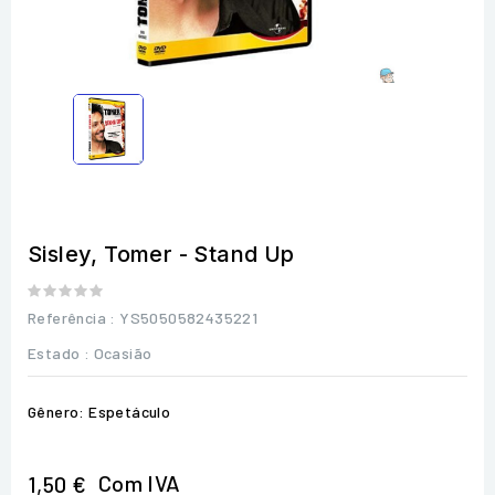
Sisley, Tomer - Stand Up
Referência
: YS5050582435221
Estado :
Ocasião
Gênero: Espetáculo
Com IVA
1,50 €