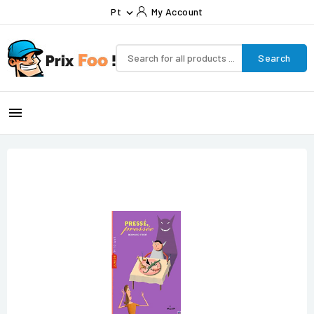
Pt
My Account

Search
