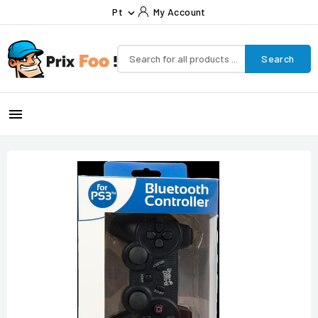
Pt
My Account

Search
