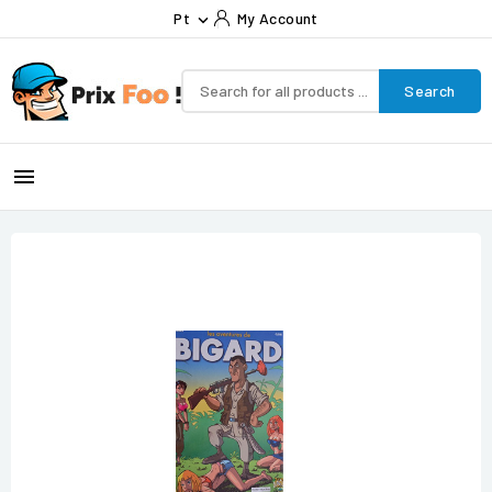
Pt
My Account

Search
