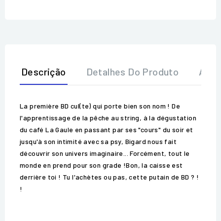
Descrição
Detalhes Do Produto
Aval
La première BD cul(te) qui porte bien son nom ! De
l'apprentissage de la pêche au string, à la dégustation
du café La Gaule en passant par ses "cours" du soir et
jusqu'à son intimité avec sa psy, Bigard nous fait
découvrir son univers imaginaire... Forcément, tout le
monde en prend pour son grade !Bon, la caisse est
derrière toi ! Tu l'achètes ou pas, cette putain de BD ? !
!