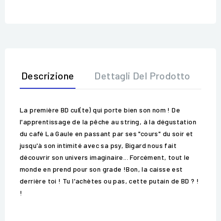
Descrizione
Dettagli Del Prodotto
Op
La première BD cul(te) qui porte bien son nom ! De
l'apprentissage de la pêche au string, à la dégustation
du café La Gaule en passant par ses "cours" du soir et
jusqu'à son intimité avec sa psy, Bigard nous fait
découvrir son univers imaginaire... Forcément, tout le
monde en prend pour son grade !Bon, la caisse est
derrière toi ! Tu l'achètes ou pas, cette putain de BD ? !
!