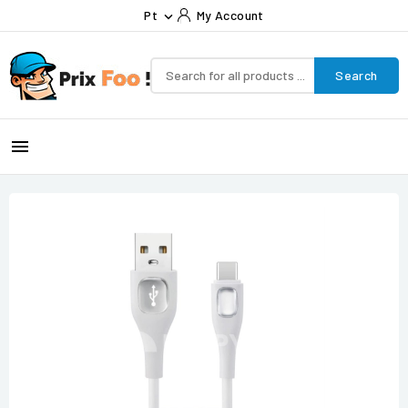
Pt
My Account

Search
