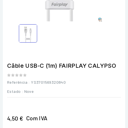
Câble USB-C (1m) FAIRPLAY CALYPSO
Referência
: YS3701569320840
Estado :
Nove
Com IVA
4,50 €