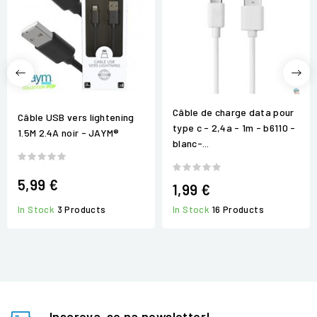
Câble de charge data pour
Câble USB vers lightening
type c - 2,4a - 1m - b6110 -
1.5M 2.4A noir - JAYM®
blanc-...
5,99 €
1,99 €
In Stock
3 Products
In Stock
16 Products
Inscreva-se na newsletter!