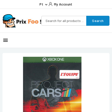
Pt
My Account

Search
