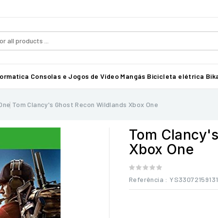
formatica
Consolas e Jogos de Vídeo
Mangás
Bicicleta elétrica Bika
One
Tom Clancy's Ghost Recon Wildlands Xbox One
Tom Clancy's
Xbox One
Referência
: YS3307215913