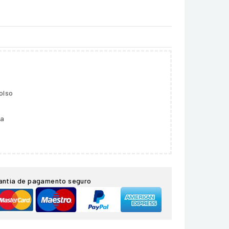
olso
ga
antia de pagamento seguro