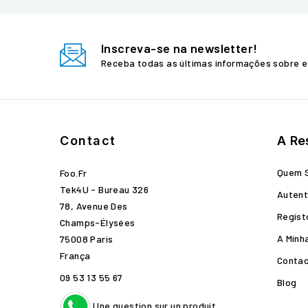
Inscreva-se na newsletter!
Receba todas as últimas informações sobre e
Contact
A Re
Quem 
Foo.fr
Tek4U - Bureau 326
Autent
78, Avenue Des
Regist
Champs-Élysées
A Minh
75008 Paris
França
Conta
09 53 13 55 67
Blog
Une question sur un produit