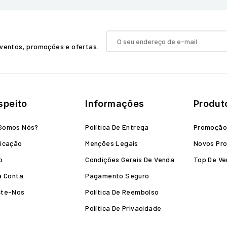
ventos, promoções e ofertas.
speito
Informações
Produt
Somos Nós?
Política De Entrega
Promoçã
icação
Menções Legais
Novos Pr
o
Condições Gerais De Venda
Top De V
a Conta
Pagamento Seguro
cte-Nos
Política De Reembolso
Política De Privacidade