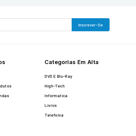
os
Categorias Em Alta
o
DVD E Blu-Ray
odutos
High-Tech
endas
Informatica
Livros
Telefonia