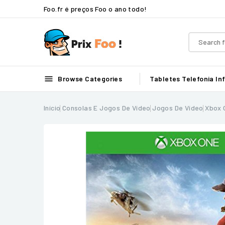
Foo.fr é preços Foo o ano todo!

Browse Categories
Tabletes
Telefonia
In
Início
Consolas E Jogos De Vídeo
Jogos De Vídeo
Xbox 