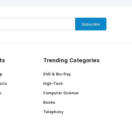
ts
Trending Categories
op
DVD & Blu-Ray
ucts
High-Tech
s
Computer Science
Books
Telephony