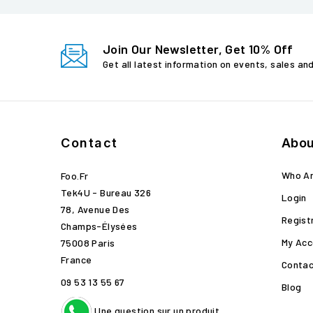
Join Our Newsletter, Get 10% Off
Get all latest information on events, sales an
Contact
Abou
Who A
Foo.fr
Tek4U - Bureau 326
Login
78, Avenue Des
Regist
Champs-Élysées
My Acc
75008 Paris
France
Contac
09 53 13 55 67
Blog
Une question sur un produit