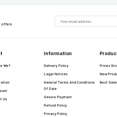
d offers
t
Information
Produc
re We?
Delivery Policy
Prices Dr
Legal Notices
New Prod
ration
General Terms And Conditions
Best Sale
Of Sale
ount
Secure Payment
t Us
Refund Policy
Privacy Policy