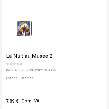
La Nuit au Musee 2
Referência
: YS8712626043355
Estado :
Ocasião
Com IVA
7,99 €