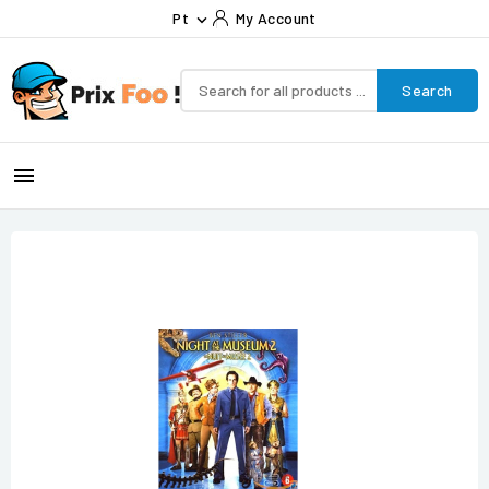
Pt
My Account

Search
