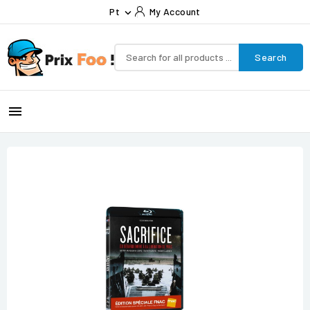
Pt
My Account

Search
