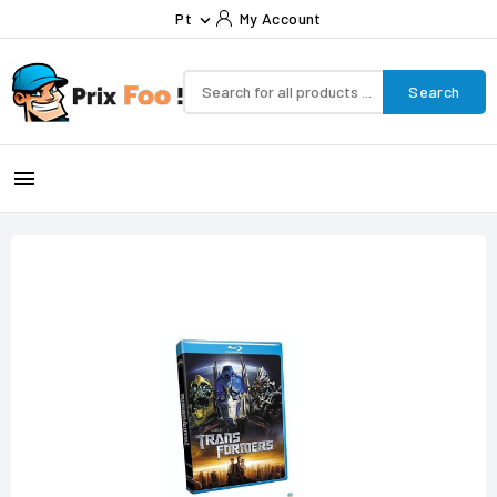
Pt
My Account

Search
