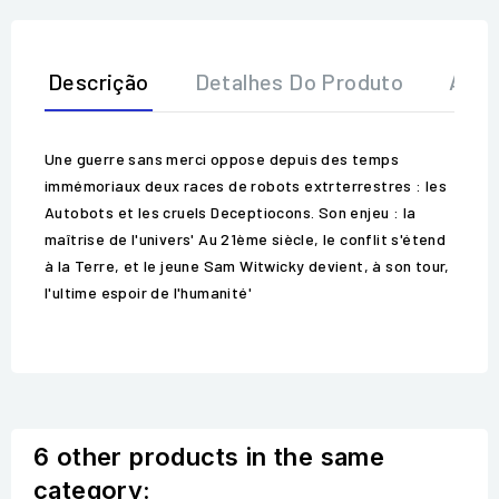
Descrição
Detalhes Do Produto
Aval
Une guerre sans merci oppose depuis des temps
immémoriaux deux races de robots extrterrestres : les
Autobots et les cruels Deceptiocons. Son enjeu : la
maîtrise de l'univers' Au 21ème siècle, le conflit s'étend
à la Terre, et le jeune Sam Witwicky devient, à son tour,
l'ultime espoir de l'humanité'
6 other products in the same
category: