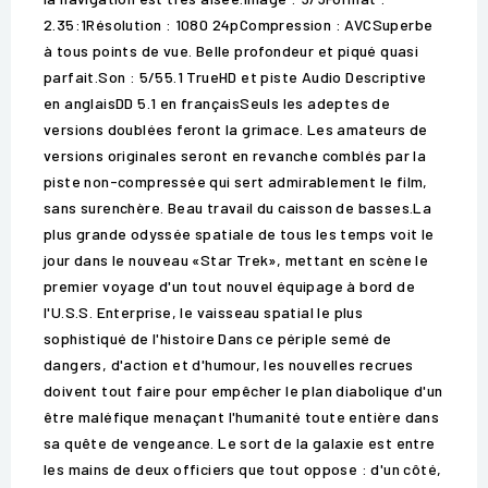
2.35:1Résolution : 1080 24pCompression : AVCSuperbe
à tous points de vue. Belle profondeur et piqué quasi
parfait.Son : 5/55.1 TrueHD et piste Audio Descriptive
en anglaisDD 5.1 en françaisSeuls les adeptes de
versions doublées feront la grimace. Les amateurs de
versions originales seront en revanche comblés par la
piste non-compressée qui sert admirablement le film,
sans surenchère. Beau travail du caisson de basses.La
plus grande odyssée spatiale de tous les temps voit le
jour dans le nouveau «Star Trek», mettant en scène le
premier voyage d'un tout nouvel équipage à bord de
l'U.S.S. Enterprise, le vaisseau spatial le plus
sophistiqué de l'histoire Dans ce périple semé de
dangers, d'action et d'humour, les nouvelles recrues
doivent tout faire pour empêcher le plan diabolique d'un
être maléfique menaçant l'humanité toute entière dans
sa quête de vengeance. Le sort de la galaxie est entre
les mains de deux officiers que tout oppose : d'un côté,