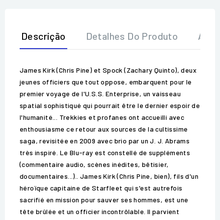
Descrição
Detalhes Do Produto
Aval
James Kirk (Chris Pine) et Spock (Zachary Quinto), deux
jeunes officiers que tout oppose, embarquent pour le
premier voyage de l'U.S.S. Enterprise, un vaisseau
spatial sophistiqué qui pourrait être le dernier espoir de
l'humanité... Trekkies et profanes ont accueilli avec
enthousiasme ce retour aux sources de la cultissime
saga, revisitée en 2009 avec brio par un J. J. Abrams
très inspiré. Le Blu-ray est constellé de suppléments
(commentaire audio, scènes inédites, bêtisier,
documentaires...).. James Kirk (Chris Pine, bien), fils d'un
héroïque capitaine de Starfleet qui s'est autrefois
sacrifié en mission pour sauver ses hommes, est une
tête brûlée et un officier incontrôlable. Il parvient