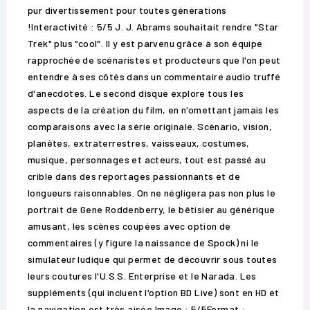
pur divertissement pour toutes générations
!Interactivité : 5/5 J. J. Abrams souhaitait rendre "Star
Trek" plus "cool". Il y est parvenu grâce à son équipe
rapprochée de scénaristes et producteurs que l'on peut
entendre à ses côtés dans un commentaire audio truffé
d'anecdotes. Le second disque explore tous les
aspects de la création du film, en n'omettant jamais les
comparaisons avec la série originale. Scénario, vision,
planètes, extraterrestres, vaisseaux, costumes,
musique, personnages et acteurs, tout est passé au
crible dans des reportages passionnants et de
longueurs raisonnables. On ne négligera pas non plus le
portrait de Gene Roddenberry, le bêtisier au générique
amusant, les scènes coupées avec option de
commentaires (y figure la naissance de Spock) ni le
simulateur ludique qui permet de découvrir sous toutes
leurs coutures l'U.S.S. Enterprise et le Narada. Les
suppléments (qui incluent l'option BD Live) sont en HD et
la navigation est très aisée.Image : 5/5Format :