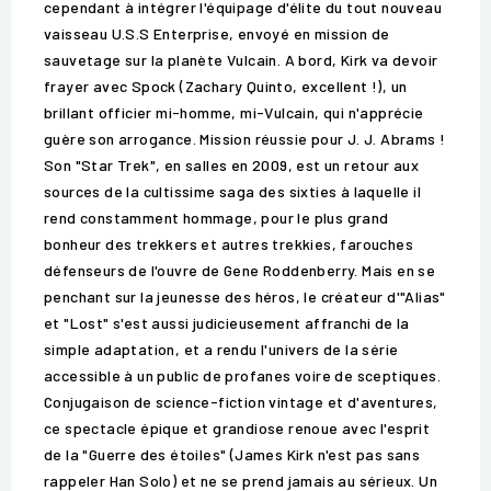
cependant à intégrer l'équipage d'élite du tout nouveau
vaisseau U.S.S Enterprise, envoyé en mission de
sauvetage sur la planète Vulcain. A bord, Kirk va devoir
frayer avec Spock (Zachary Quinto, excellent !), un
brillant officier mi-homme, mi-Vulcain, qui n'apprécie
guère son arrogance. Mission réussie pour J. J. Abrams !
Son "Star Trek", en salles en 2009, est un retour aux
sources de la cultissime saga des sixties à laquelle il
rend constamment hommage, pour le plus grand
bonheur des trekkers et autres trekkies, farouches
défenseurs de l'ouvre de Gene Roddenberry. Mais en se
penchant sur la jeunesse des héros, le créateur d'"Alias"
et "Lost" s'est aussi judicieusement affranchi de la
simple adaptation, et a rendu l'univers de la série
accessible à un public de profanes voire de sceptiques.
Conjugaison de science-fiction vintage et d'aventures,
ce spectacle épique et grandiose renoue avec l'esprit
de la "Guerre des étoiles" (James Kirk n'est pas sans
rappeler Han Solo) et ne se prend jamais au sérieux. Un