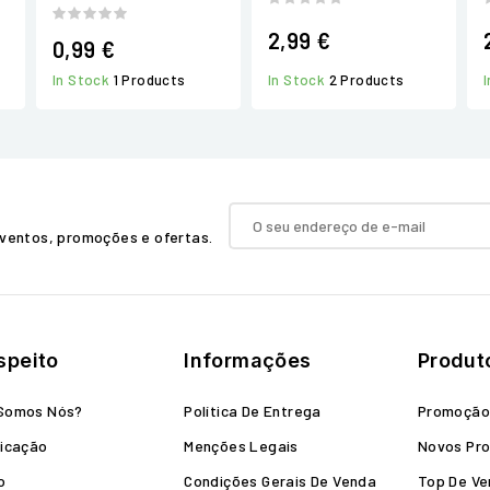
2,99 €
0,99 €
In Stock
2 Products
In Stock
1 Products
ventos, promoções e ofertas.
speito
Informações
Produt
Somos Nós?
Política De Entrega
Promoçã
icação
Menções Legais
Novos Pr
o
Condições Gerais De Venda
Top De V