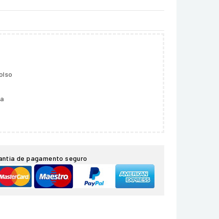
olso
ga
antia de pagamento seguro