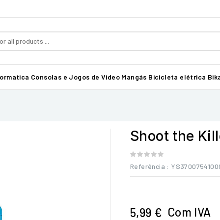
formatica
Consolas e Jogos de Vídeo
Mangás
Bicicleta elétrica Bika
Shoot the Kill
Referência
: YS3700754100
Com IVA
5,99 €