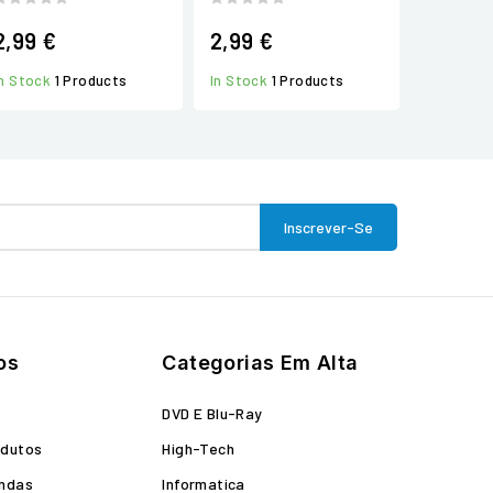
2,99 €
2,99 €
In Stock
1 Products
In Stock
1 Products
os
Categorias Em Alta
o
DVD E Blu-Ray
odutos
High-Tech
endas
Informatica