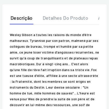
Descrição
Detalhes Do Produto
Aval
Wesley Gibson a toutes les raisons du monde d'être
malheureux. Tyrannisé par son patron, malmené par ses
collègues de bureau, trompé et humilié par sa petite
amie, ce jeune loser victime d'angoisses récurrentes, ne
survit qu'à coup de tranquillisants et de plateaux repas
macrobiotiques. Dur à vingt-cinq ans... C'est alors
qu'une fille de rêve fait irruption dans sa triste vie. Fox
est une tueuse d'élite, affiliée à une secte ultrasecrète
: la Fraternité, dont les membres se sont érigés en
instruments du Destin. Leur devise séculaire : "Un
homme de tué, mille hommes de sauvés"... L'heure est
venue pour Wes de prendre la suite de son père et de
découvrir en lui-même des ressources, une soif de