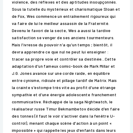
violence, des réflexes et des aptitudes insoupçonnés.
Sous la tutelle du mystérieux et charismatique Sloan et
de Fox, Wes commence un entraînement rigoureux qui
va faire de lui le meilleur assassin de la Fraternité.
Devenu le favori de la secte, Wes a aussi la tardive
satisfaction se venger de ses anciens tourmenteurs.
Mais l'ivresse du pouvoir n'a qu'un temps ; bientôt, il
devra apprendre ce que nul ne peut lui enseigner :
tracer sa propre voie et contrôler sa destinée...Cette
adaptation d'un fameux comic-book de Mark Millar et
J.G. Jones avance sur une corde raide, en équilibre
entre cynisme, ridicule et pillage tardif de Matrix. Mais
la crainte s'estompe très vite au profit d'une étrange
sympathie et d'une énergie adolescente franchement
communicative. Réchappé de la saga Nightwatch, le
réalisateur russe Timur Bekmambetov décide d'en faire
des tonnes (il faut le voir s'activer dans la fenêtre U-
control), menant chaque scène d'action à un point «
impossible » qui rappelle les jeux d'enfants dans leurs