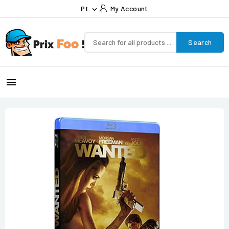
Pt
My Account

Search
